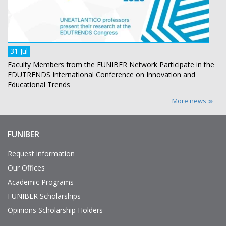
31 Jul
Faculty Members from the FUNIBER Network Participate in the
EDUTRENDS International Conference on Innovation and
Educational Trends
More news
FUNIBER
Enlaces
de
interés
Request information
Our Offices
Academic Programs
FUNIBER Scholarships
Opinions Scholarship Holders