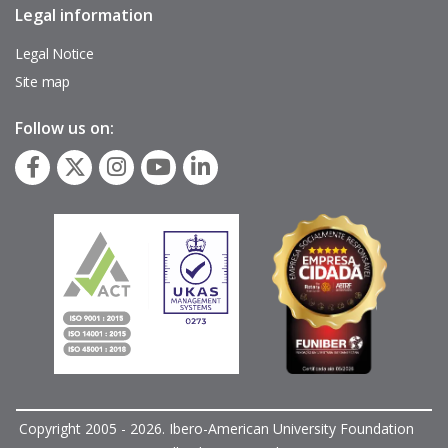
Legal information
Pie
de
página
Legal Notice
Site map
Follow us on:
Copyright 2005 - 2026. Ibero-American University Foundation