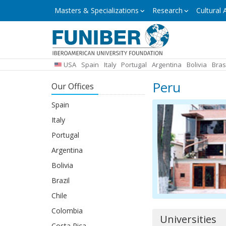
Skip
Masters
Masters & Specializations
Research
Cultural A
&
to
Specializations
main
content
USA
Spain
Italy
Portugal
Argentina
Bolivia
Bras
Peru
Our Offices
Spain
Italy
Portugal
Argentina
Bolivia
Brazil
Chile
Colombia
Universities
Costa Rica