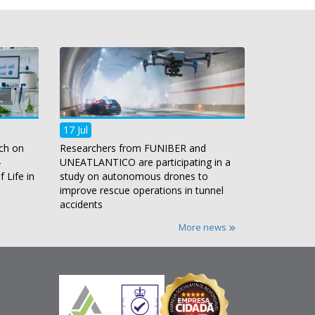
17 Jul
ch on
Researchers from FUNIBER and
-
UNEATLANTICO are participating in a
 Life in
study on autonomous drones to
improve rescue operations in tunnel
accidents
More news