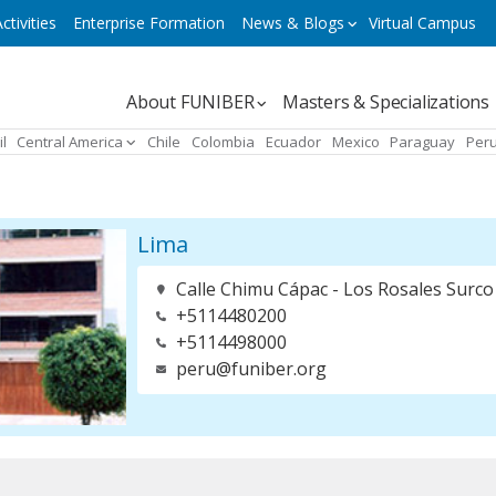
ctivities
Enterprise Formation
News & Blogs
Virtual Campus
Navegación
About FUNIBER
Masters & Specializations
principal
il
Central America
Chile
Colombia
Ecuador
Mexico
Paraguay
Per
Lima
Calle Chimu Cápac - Los Rosales Surco 
+5114480200
+5114498000
peru@funiber.org