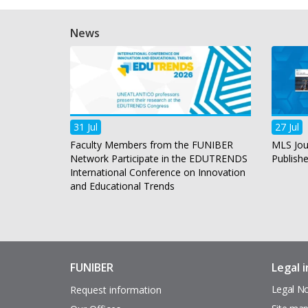
News
31 Jul
27 Jul
Faculty Members from the FUNIBER
MLS Jou
Network Participate in the EDUTRENDS
Publish
International Conference on Innovation
and Educational Trends
FUNIBER
Legal 
Enlaces
Pie
de
de
Legal No
Request information
interés
página