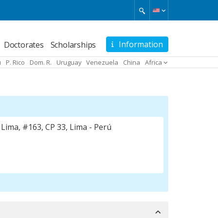
Information
Doctorates
Scholarships
u
P. Rico
Dom. R.
Uruguay
Venezuela
China
Africa
Lima, #163, CP 33, Lima - Perú